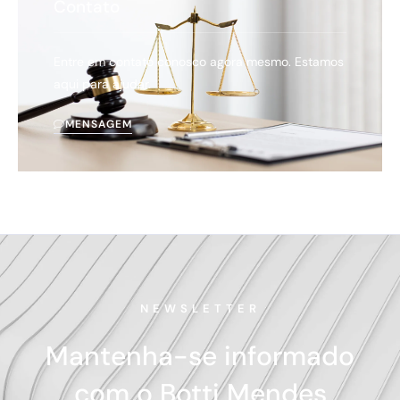
Contato
Entre em contato conosco agora mesmo. Estamos
aqui para ajudar.
MENSAGEM
NEWSLETTER
Mantenha-se informado
com o Botti Mendes