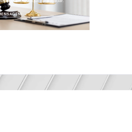
smo. Estamos aqui para ajudar.
MENSAGEM
 o