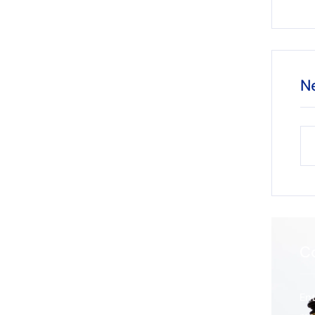
N
C
En