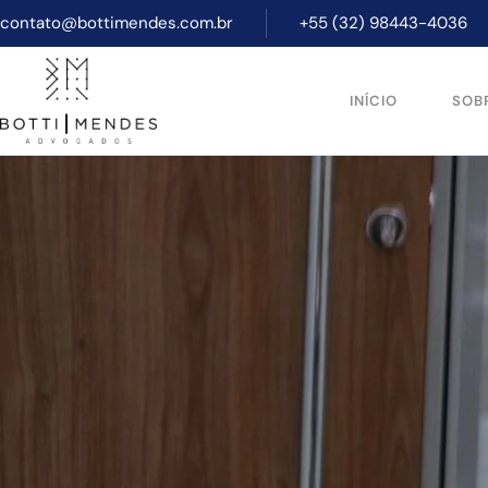
contato@bottimendes.com.br
+55 (32) 98443-4036
INÍCIO
SOB