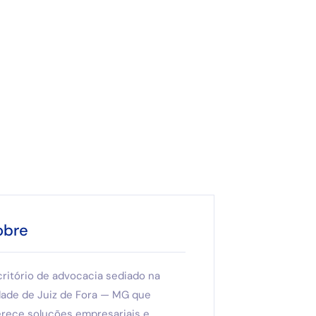
obre
critório de advocacia sediado na
dade de Juiz de Fora — MG que
erece soluções empresariais e