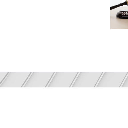
me
NEWSLETTER
a-se informado com