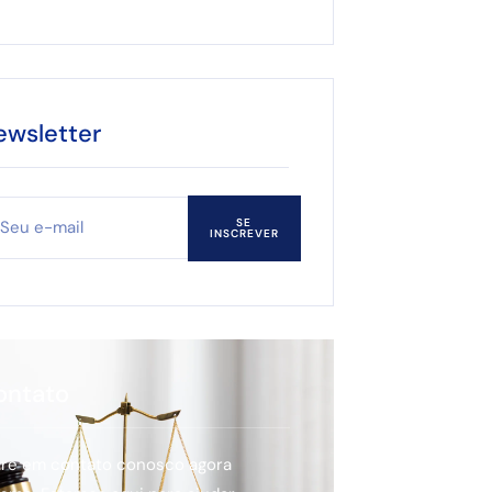
ewsletter
SE
INSCREVER
ontato
tre em contato conosco agora