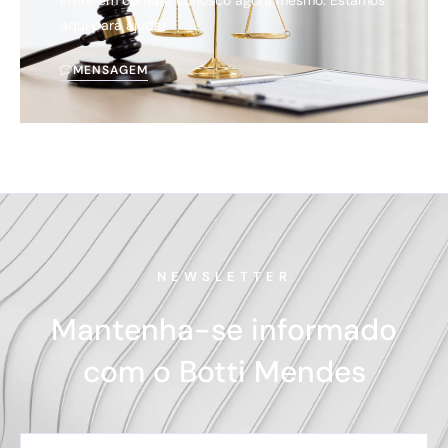
Entre em contato conosco agora mesmo. Estamos
aqui para ajudar.
MENSAGEM
NEWSLETTER
Mantenha-se informado
com o Botti Mendes