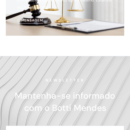
Entre em contato conosco agora mesmo. Estamos
aqui para ajudar.
MENSAGEM
NEWSLETTER
Mantenha-se informado
com o Botti Mendes