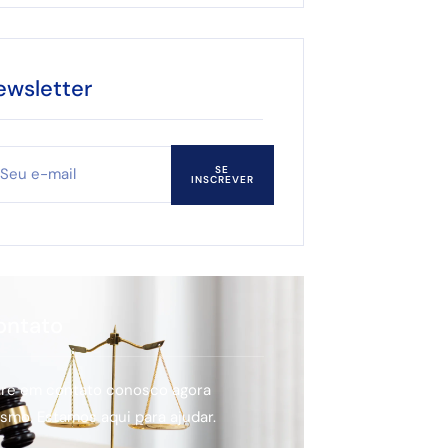
ewsletter
SE
INSCREVER
ontato
tre em contato conosco agora
smo. Estamos aqui para ajudar.