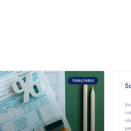
TRIBUTÁRIO
S
Es
ci
of
pat