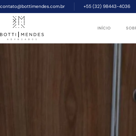
contato@bottimendes.com.br
+55 (32) 98443-4036
INÍCIO
SOB