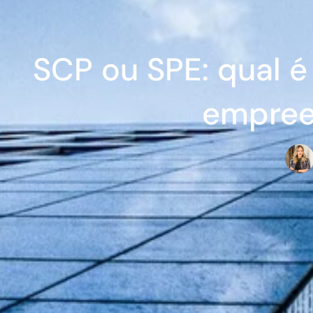
SCP ou SPE: qual é
empree