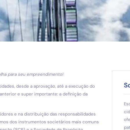
olha para seu empreendimento!
S
xidades, desde a aprovação, até a execução do
terior e super importante: a definição da
Es
ci
stidores e na distribuição das responsabilidades
of
remos dos instrumentos societários mais comuns
pat
ipação (SCP) e a Sociedade de Propósito