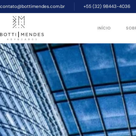
contato@bottimendes.com.br
+55 (32) 98443-4036
INÍCIO
SOB