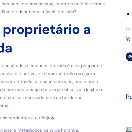
e dos bens de uma pessoa, contudo hoje falaremos
efício de doar bens imóveis em vida?
proprietário a
da
estinação dos seus bens em vida é a de poupar os
 custoso e por vezes demorado, não raro gera
 também, através da doação em vida, que o dono
o com seu desejo desde que observe a legítima,
P
e deve ser reservado para os herdeiros
tema:
os ascendentes e o cônjuge.
direito, a metade dos bens da herança,