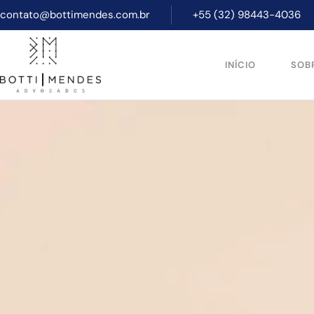
contato@bottimendes.com.br
+55 (32) 98443-4036
INÍCIO
SOB