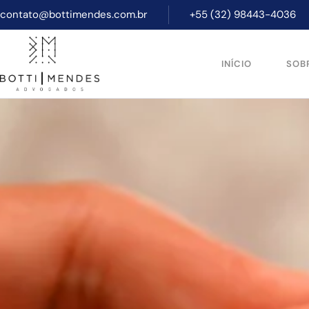
contato@bottimendes.com.br
+55 (32) 98443-4036
INÍCIO
SOB