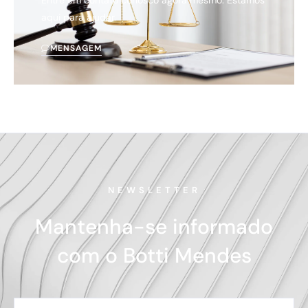
Entre em contato conosco agora mesmo. Estamos
aqui para ajudar.
MENSAGEM
NEWSLETTER
Mantenha-se informado
com o Botti Mendes