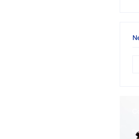
N
C
En