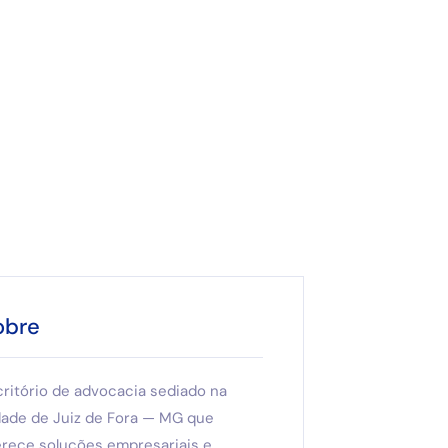
obre
critório de advocacia sediado na
dade de Juiz de Fora — MG que
erece soluções empresariais e