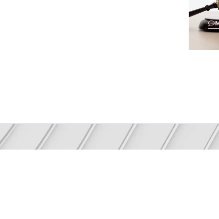
me
NEWSLETTER
a-se informado com