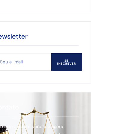
ewsletter
SE
INSCREVER
ontato
tre em contato conosco agora