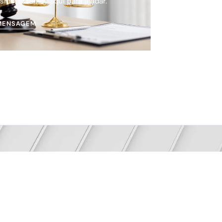
smo. Estamos aqui para ajudar.
MENSAGEM
 o