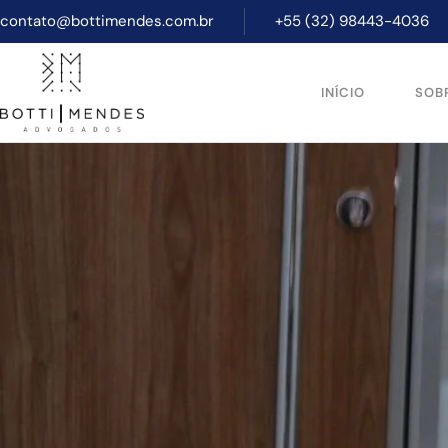
contato@bottimendes.com.br
+55 (32) 98443-4036
INÍCIO
SOB