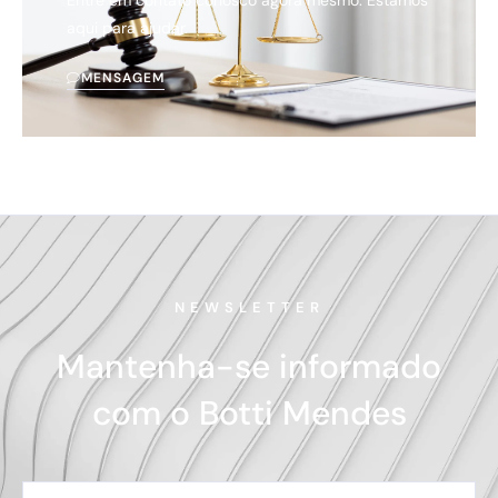
Entre em contato conosco agora mesmo. Estamos
aqui para ajudar.
MENSAGEM
NEWSLETTER
Mantenha-se informado
com o Botti Mendes