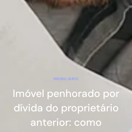
IMOBILIÁRIO
Imóvel penhorado por
dívida do proprietário
anterior: como