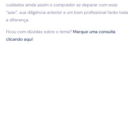
cuidados ainda assim o comprador se deparar com esse
“azar”, sua diligência anterior e um bom profissional farão toda
a diferença.
Ficou com dúvidas sobre o tema?
Marque uma consulta
clicando aqui
!
POST TAGS :
COMPRA E VENDA DE IMÓVEL CUIDADOS, COMPRA E
VENDA IMÓVEL, DUE DILIGENCE COMPRA IMÓVEL,
PENHORA IMÓVEL