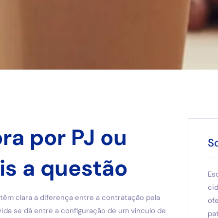
ra por PJ ou
S
is a questão
Es
ci
êm clara a diferença entre a contratação pela
of
vida se dá entre a configuração de um vínculo de
pat