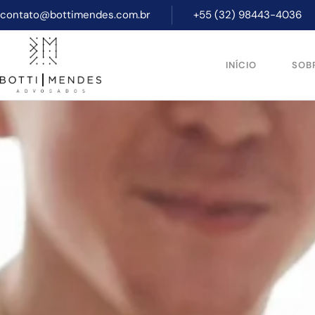
contato@bottimendes.com.br
+55 (32) 98443-4036
INÍCIO
SOB