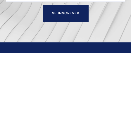
SE INSCREVER
Escritório de advocacia sediado na cidade de Juiz de
Fora — MG que oferece soluções empresariais e
patrimoniais para todo o Brasil.