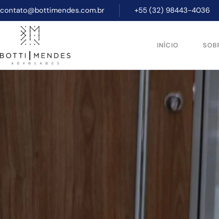
contato@bottimendes.com.br
+55 (32) 98443-4036
INÍCIO
SOB