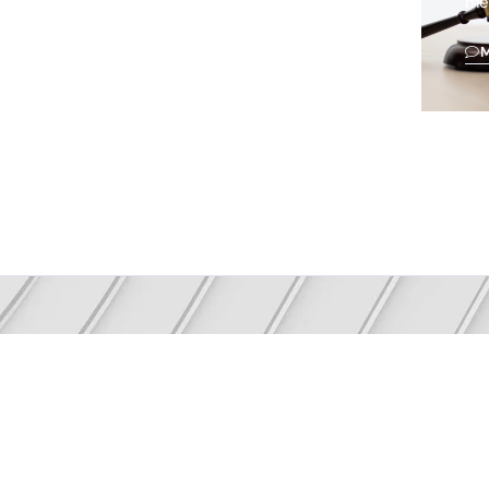
me
NEWSLETTER
a-se informado com