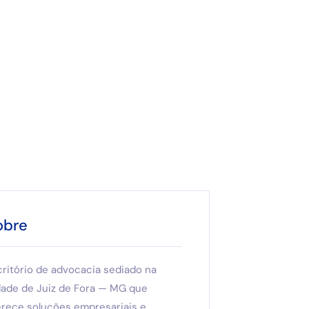
obre
critório de advocacia sediado na
dade de Juiz de Fora — MG que
erece soluções empresariais e