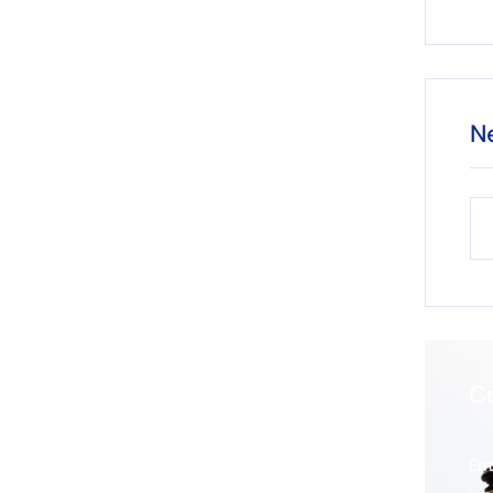
N
C
En