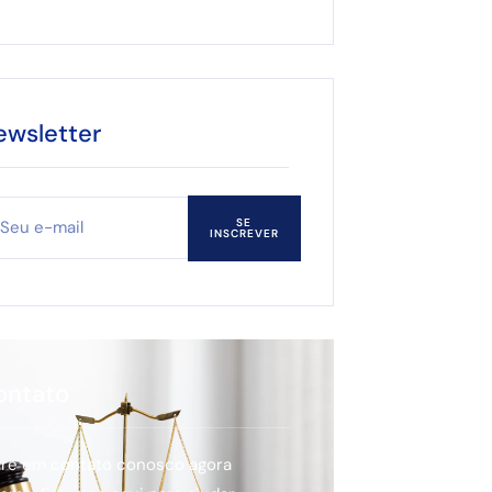
ewsletter
SE
INSCREVER
ontato
tre em contato conosco agora