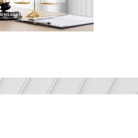
smo. Estamos aqui para ajudar.
MENSAGEM
 o