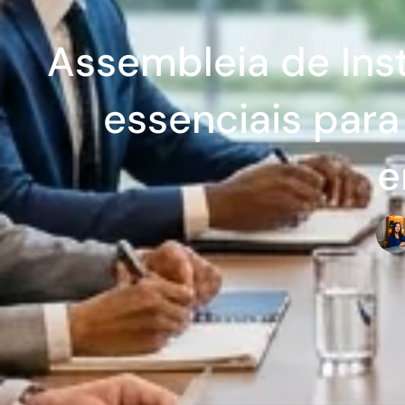
Assembleia de Ins
essenciais para
e