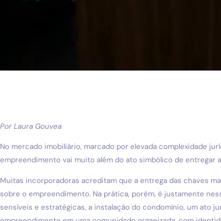
Por Laura Gouvea
No mercado imobiliário, marcado por elevada complexidade juríd
empreendimento vai muito além do ato simbólico de entregar 
Muitas incorporadoras acreditam que a entrega das chaves ma
sobre o empreendimento. Na prática, porém, é justamente nes
sensíveis e estratégicas, a instalação do condomínio, um ato j
empreendimento em uma comunidade organizada, com identidade