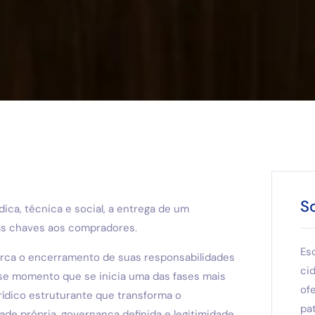
S
ica, técnica e social, a entrega de um
as chaves aos compradores.
Es
rca o encerramento de suas responsabilidades
ci
se momento que se inicia uma das fases mais
of
urídico estruturante que transforma o
pat
 própria, governança definida e legitimidade