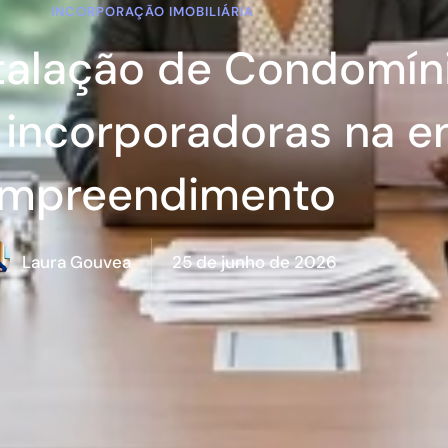
INCORPORAÇÃO IMOBILIÁRIA
talação de Condomín
 incorporadoras na e
mpreendimento
25 de junho de 2026
Laura Gouvea