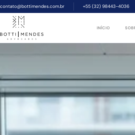
contato@bottimendes.com.br
+55 (32) 98443-4036
INÍCIO
SOB