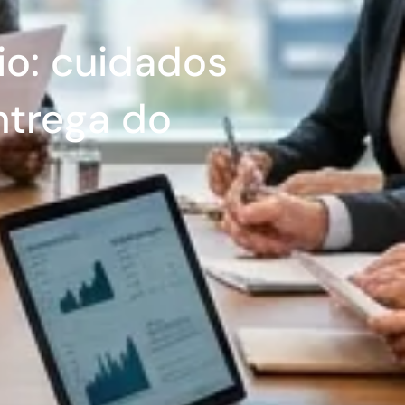
io: cuidados
ntrega do