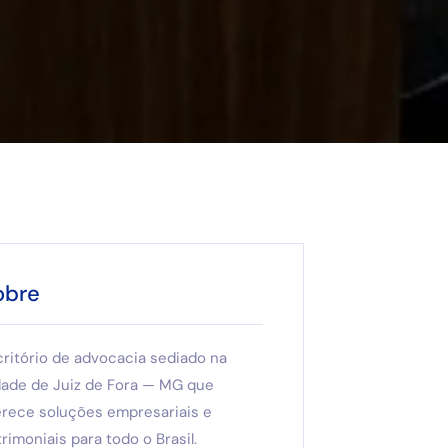
obre
critório de advocacia sediado na
dade de Juiz de Fora — MG que
erece soluções empresariais e
rimoniais para todo o Brasil.