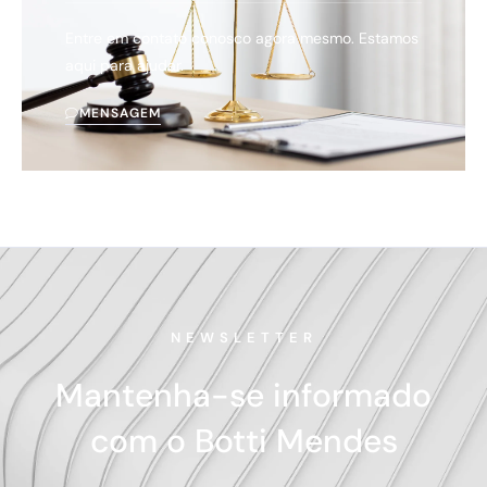
Entre em contato conosco agora mesmo. Estamos
aqui para ajudar.
MENSAGEM
NEWSLETTER
Mantenha-se informado
com o Botti Mendes