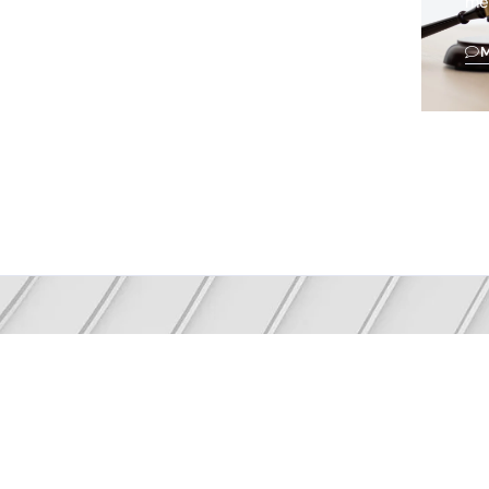
me
NEWSLETTER
a-se informado com