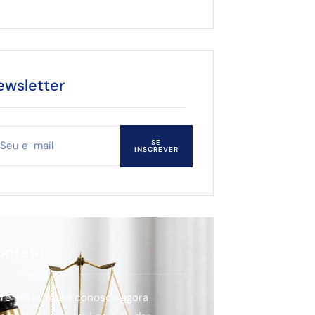
ewsletter
SE
INSCREVER
ontato
tre em contato conosco agora