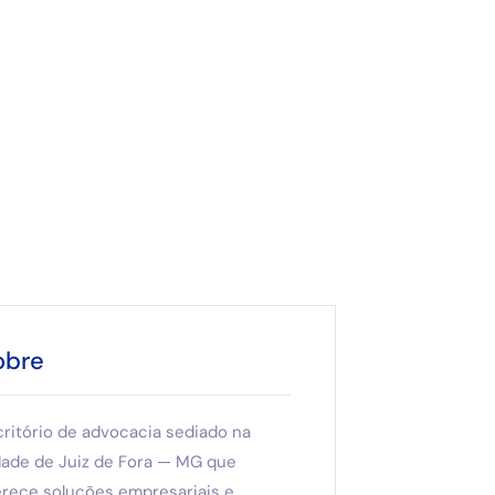
obre
critório de advocacia sediado na
dade de Juiz de Fora — MG que
erece soluções empresariais e