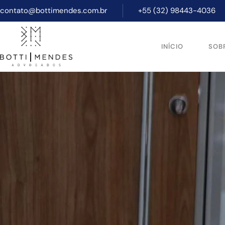
contato@bottimendes.com.br
+55 (32) 98443-4036
INÍCIO
SOB