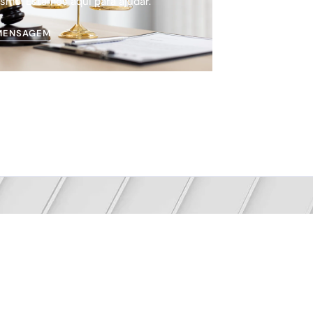
smo. Estamos aqui para ajudar.
MENSAGEM
 o