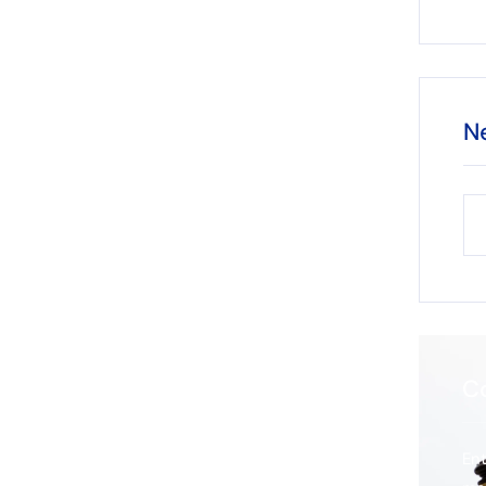
N
C
En