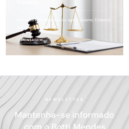
Contato
Entre em contato conosco agora mesmo. Estamos
aqui para ajudar.
MENSAGEM
NEWSLETTER
Mantenha-se informado
com o Botti Mendes