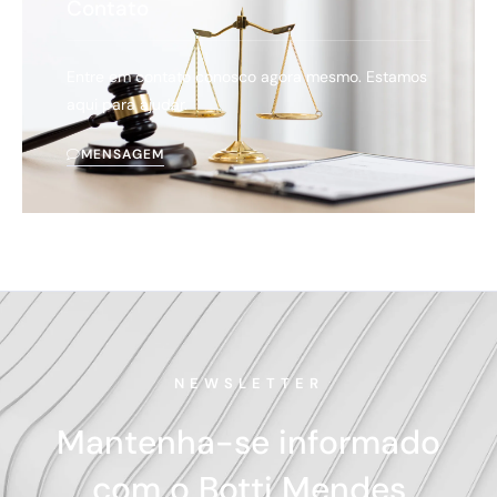
Contato
Entre em contato conosco agora mesmo. Estamos
aqui para ajudar.
MENSAGEM
NEWSLETTER
Mantenha-se informado
com o Botti Mendes