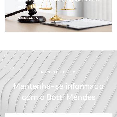
Entre em contato conosco agora mesmo. Estamos
aqui para ajudar.
MENSAGEM
NEWSLETTER
Mantenha-se informado
com o Botti Mendes