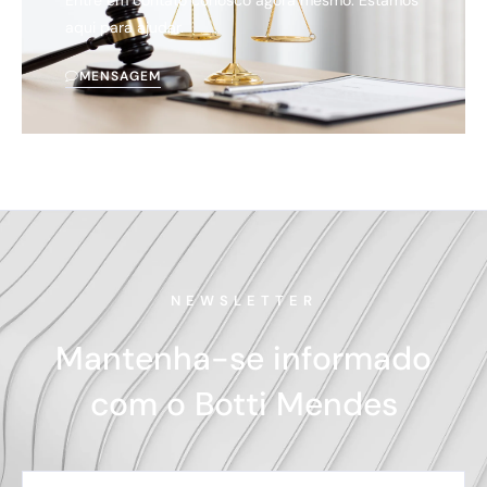
Entre em contato conosco agora mesmo. Estamos
aqui para ajudar.
MENSAGEM
NEWSLETTER
Mantenha-se informado
com o Botti Mendes